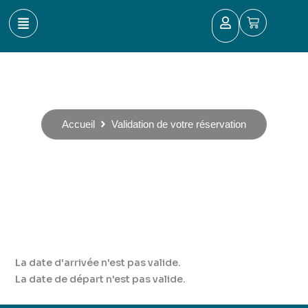
Aller
Panier
au
contenu
Validation de la réservation de votre
week-end entourage
Accueil
Validation de votre réservation
La date d'arrivée n'est pas valide.
La date de départ n'est pas valide.